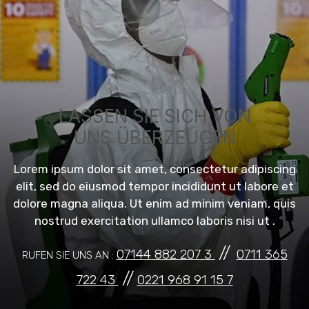
LASSEN SIE SICH VON
UNS ÜBERZEUGEN
Lorem ipsum dolor sit amet, consectetur adipiscing
elit, sed do eiusmod tempor incididunt ut labore et
dolore magna aliqua. Ut enim ad minim veniam, quis
nostrud exercitation ullamco laboris nisi ut .
//
07144 882 207 3
0711 365
RUFEN SIE UNS AN :
//
722 43
0221 968 91 15 7