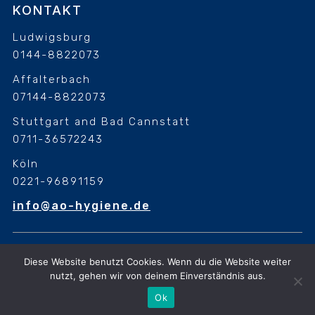
KONTAKT
Ludwigsburg
0144-8822073
Affalterbach
07144-8822073
Stuttgart and Bad Cannstatt
0711-36572243
Köln
0221-96891159
info@ao-hygiene.de
Diese Website benutzt Cookies. Wenn du die Website weiter
Diese Website benutzt Cookies. Wenn du die Website weiter
nutzt, gehen wir von deinem Einverständnis aus
nutzt, gehen wir von deinem Einverständnis aus.
© 2026 A.O Hygiene. All Rights Reserved. Design &
Ok
Development by
Golden Beacon Media Pvt. Ltd.