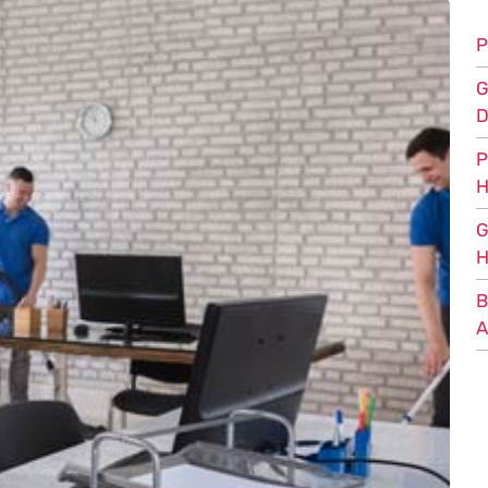
P
G
D
P
H
G
H
B
A