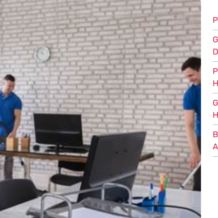
P
G
D
P
H
G
H
B
A