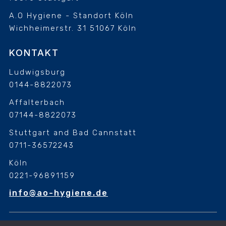
A.O Hygiene - Standort Köln
Wichheimerstr. 31
51067 Köln
KONTAKT
Ludwigsburg
0144-8822073
Affalterbach
07144-8822073
Stuttgart and Bad Cannstatt
0711-36572243
Köln
0221-96891159
info@ao-hygiene.de
Diese Website benutzt Cookies. Wenn du die Website weiter