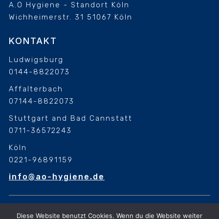
A.O Hygiene - Standort Köln
Wichheimerstr. 31
51067 Köln
KONTAKT
Ludwigsburg
0144-8822073
Affalterbach
07144-8822073
Stuttgart and Bad Cannstatt
0711-36572243
Köln
0221-96891159
info@ao-hygiene.de
Diese Website benutzt Cookies. Wenn du die Website weiter
Diese Website benutzt Cookies. Wenn du die Website weiter
nutzt, gehen wir von deinem Einverständnis aus