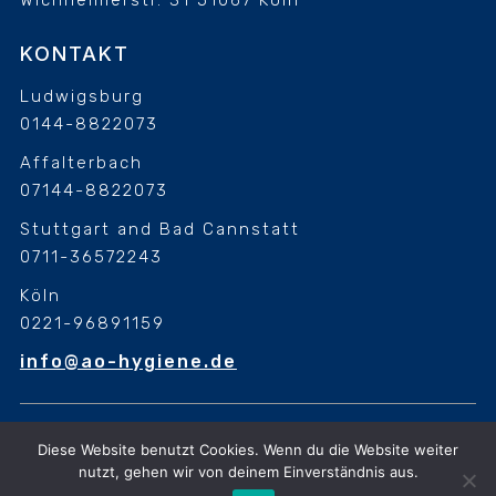
Wichheimerstr. 31
51067 Köln
KONTAKT
Ludwigsburg
0144-8822073
Affalterbach
07144-8822073
Stuttgart and Bad Cannstatt
0711-36572243
Köln
0221-96891159
info@ao-hygiene.de
Diese Website benutzt Cookies. Wenn du die Website weiter
Diese Website benutzt Cookies. Wenn du die Website weiter
nutzt, gehen wir von deinem Einverständnis aus
nutzt, gehen wir von deinem Einverständnis aus.
© 2026 A.O Hygiene. All Rights Reserved. Design &