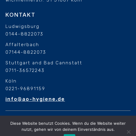
Wichheimerstr. 31
51067 Köln
KONTAKT
Ludwigsburg
0144-8822073
Affalterbach
07144-8822073
Stuttgart and Bad Cannstatt
0711-36572243
Köln
0221-96891159
info@ao-hygiene.de
Diese Website benutzt Cookies. Wenn du die Website weiter
Diese Website benutzt Cookies. Wenn du die Website weiter
nutzt, gehen wir von deinem Einverständnis aus
nutzt, gehen wir von deinem Einverständnis aus.
© 2026 A.O Hygiene. All Rights Reserved. Design &