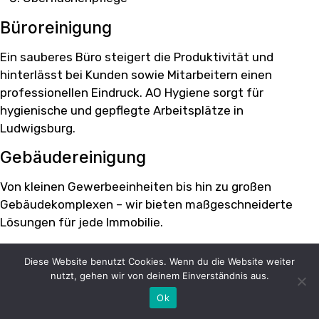
Büroreinigung
Ein sauberes Büro steigert die Produktivität und
hinterlässt bei Kunden sowie Mitarbeitern einen
professionellen Eindruck. AO Hygiene sorgt für
hygienische und gepflegte Arbeitsplätze in
Ludwigsburg.
Gebäudereinigung
Von kleinen Gewerbeeinheiten bis hin zu großen
Gebäudekomplexen – wir bieten maßgeschneiderte
Lösungen für jede Immobilie.
Treppenhausreinigung
Diese Website benutzt Cookies. Wenn du die Website weiter
nutzt, gehen wir von deinem Einverständnis aus.
Ein gepflegtes Treppenhaus ist die Visitenkarte jeder
Immobilie. Unsere regelmäßige Treppenhausreinigung
Ok
sorgt für Sauberkeit und Sicherheit.